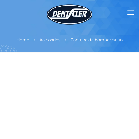
Home
Acessórios
Ponteira da bomba vácuo