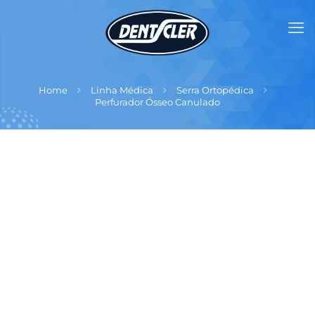
Home
Linha Médica
Serra Ortopédica
Perfurador Ósseo Canulado