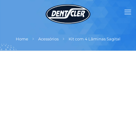
Home
Acessórios
Kit com 4 Lâminas Sagital