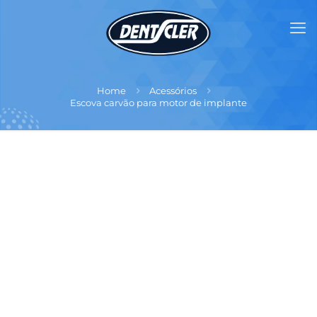
Home
Acessórios
Escova carvão para motor de implante